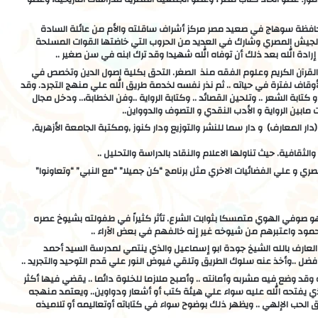
حافظة سوهاج في صعيد مصر مركز أشراف ساقلته والأم من عائلة السادة
ه بالجيش المصري وشارك في العديد من الحروب التي خاضتها القوات المسلحة
ادة الله بعد ذلك أن توفاه الله شهيدا وقد ترك ابنه في سن صغير ..
لم القرآن الكريم وعلوم الفقه منذ الصغر. التحق بكلية اصول الدين وتخصص في
لأوقاف لفترة في حياته .. ثم نذر نفسه لخدمة طريق الله علي منهج التجرد. وقد
تابة الشعر .. وتلحين القصائد .. وكتابة الرواية ..وفن الخطابة،.. ودخل مجال
 مابين الرواية و الأدب النقدي و التصوف والدوواين..
 المعارف) و دار سما للنشر والتوزيع ودار كنوز ,ومكتبة الجامعة الأزهرية,
لثقافية. حيث تناولها الاعلام والنقاد بالدراسة والتحليل ..
صري و علي الفضائيات الاخري مثل برنامج “كن جميلا” “مع النبي” “وتعاونوا”
 وهو صوفي الهوي متمسكا بثوابت الشرع. تأثر كثيراً في طفولته بشيوخ عصره
د واعتبرهم من شيوخه غير إنه خالفهم في بعض الآراء ..
لعارف بالله الشيخ جودة ابو إسماعيل والذي ينتمي لمدرسة السيد أحمد
ل ..وأخذ عنه سلوك الطريق وتلقي فيوض النور علي قدم التوحيد والتجريد ..
قد وضع فيه مشربه وأمانته .. وأصبح ملازما للخلوة دائما .. يقضي فيها أكثر
 الذي يفتحه الله عليه سواء علي هيئة كتب أو أشعار ودواوين.. ويعتمد منهجه
ق الحب الإلهي .. ويظهر ذلك بوضوح سواء في كتاباته أوتعاليمه أو تلاميذه