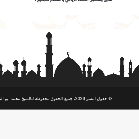
تابعنا على فيسبوك
© حقوق النشر 2026، جميع الحقوق محفوظة لـالشيخ محمد ابو النور الموقع الرسمى |