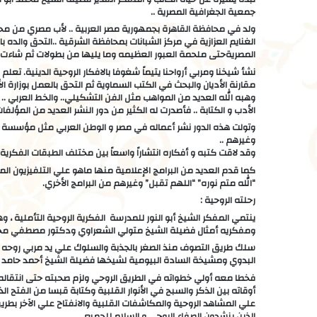
جمعية الجغرافية المصرية ..
ولد في محافظة القاهرة بجمهورية مصر العربية .. لأب مصري من م
الغنايم العزازية في مركز الشبانات بمحافظة الشرقية ..التحق والد
المصريةحتى ملحمة العبور العظيمه وما يليها من بطولات ثم شاءت إر
نشأ شيخنا ومربي أرواحنا يتيماً شغوفا بالافكار الروحية الدينية. تع
مقارنة الأديان والبحث في الكتب السماوية ثم التحق بالعمل بوزارة ا
وهبه الله العديد من المواهب مثل الفن التشكيلي.. والخط العربي .. و ك
الأدب و الكتابة .. فأصدرت له الكثير من دور النشر العديد من المؤلفات
وتولت هذه الدور نشر أعماله في مصر و الوطن العربي مثل مؤسسة (دار
وغيرهم ..
وقد لاقت كتبه و أفكاره انتشاراً واسعاً بين مختلف الطبقات الفكرية وا
كما قدم العديد من البرامج الإعلامية منها ماهو علي التلفيزيون الم
“الله متم نوره” “اللهم تقبل” وغيرهم من البرامج الأخري.
رحلته الروحية :
ينتمي المفكر الشيخ أبو النور للمدرسة الفكرية الروحية التأملية ،
ومفكريه أمثال فضيلة الشيخ متولي الشعراوي ودكتور مصطفي محمو
سلك طريق التصوف منذ الصغر بالجذبة والسلوك علي يد مربي روحه ا
البدوي ومشيخة السادة البيومية لشيخها فضيلة الشيخ أحمد حامد فض
فخطا معه أولي خطواته في الطريق الروحي ولزم صحبته حتى انتقاله و
أوقاته بين الذكر والسبح في الأنوار القلبية وكتابة قبسا من الفتح
علي المشاهد الروحية والمكاشفات القلبية والانفتاح علي الآخر بطري
الذين ينشدون الصفاء الروحي و السلام للجميع .