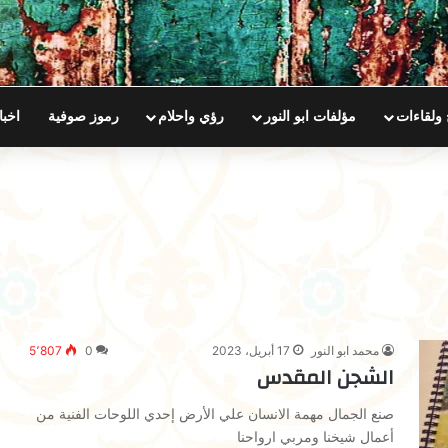
 ولقاءات
مؤلفات ابو النور
رؤي واحلام
رموز صوفية
اخبا
محمد ابو النور
17 أبريل، 2023
0
5٬807
الشجن المقدس
صنع الجمال مهمة الانسان علي الأرض إحدي اللوحات الفنية من
أعمال شيخنا ومربي ارواحنا