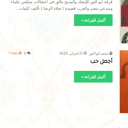
فرقة ابو النور للإنشاد والمديح تتألق فى احتفالات مجلس علماء
ومبدعي مصر والعرب قصيدة ( صلاة الرضا ) تأليف كلمات…
أكمل القراءة »
محمد ابو النور
21 فبراير، 2023
0
1٬395
أجمل حب
أكمل القراءة »