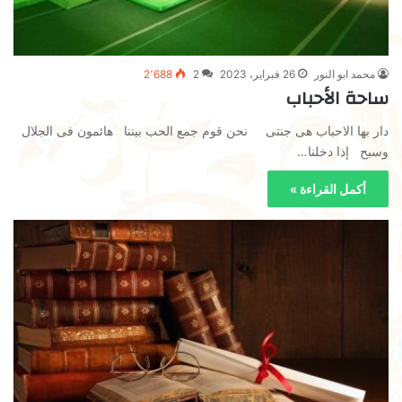
محمد ابو النور
26 فبراير، 2023
2
2٬688
ساحة الأحباب
دار بها الاحباب هى جنتى نحن قوم جمع الحب بيننا هائمون فى الجلال
وسبح إذا دخلنا…
أكمل القراءة »