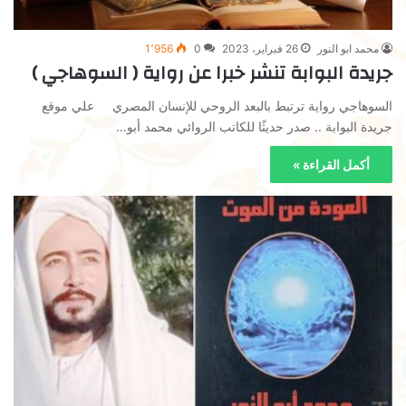
محمد ابو النور
26 فبراير، 2023
0
1٬956
جريدة البوابة تنشر خبرا عن رواية ( السوهاجي )
السوهاجي رواية ترتبط بالبعد الروحي للإنسان المصري علي موقع
جريدة البوابة .. صدر حديثًا للكاتب الروائي محمد أبو…
أكمل القراءة »