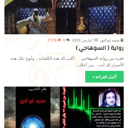
محمد ابو النور
1 مارس، 2023
0
2٬216
رواية ( السوهاجي )
فقرة من رواية السوهاجي أكتب لك هذه الكلمات .. وأبوح بكل هذه
الأسرار لك أنت .. من أجلك…
أكمل القراءة »