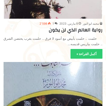
محمد ابو النور
8 مارس، 2023
1
2٬598
رواية العالم الذي لن يكون
حلمت .. حلمت بأبيض مع أسود لا فرق .. حلمت بغرب يحتضن الشرق
.. حلمت بباريس قديسه…
أكمل القراءة »