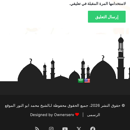
لاستخدامها المرة المقبلة في تعليقي.
تابعنا على فيسبوك
© حقوق النشر 2026، جميع الحقوق محفوظة لـالشيخ محمد ابو النور الموقع
الرسمى |
Designed by Ownerserv
فيسبوك
‫X
‫YouTube
انستقرام
ملخص