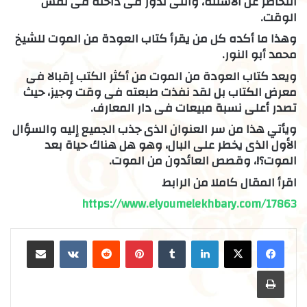
التخاطر عن الاسئلة، والتى تدور فى داخله فى نفس
الوقت.
وهذا ما أكده كل من يقرأ كتاب العودة من الموت للشيخ
محمد أبو النور.
ويعد كتاب العودة من الموت من أكثر الكتب إقبالا فى
معرض الكتاب بل لقد نفذت طبعته فى وقت وجيز، حيث
تصدر أعلى نسبة مبيعات فى دار المعارف.
ويأتي هذا من سر العنوان الذى جذب الجميع إليه والسؤال
الأول الذى يخطر على البال، وهو هل هناك حياة بعد
الموت؟!، وقصص العائدون من الموت.
اقرأ المقال كاملا من الرابط
https://www.elyoumelekhbary.com/17863
لينكدإن
بينتيريست
مشاركة عبر البريد
طباعة