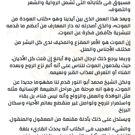
مسبوق فى كتاباته التى تشمل الرواية والشعر
والتصوف.
ويعد هذا العمل الذى بين أيدينا وهو «كتاب العودة من
الموت»، والذي أصدرته له دار المعارف من أعظم ما قدمه
للبشرية كأفضل فكرة عن الموت.
إن الموت هو الأمر المفزع والمخيف لدى كل البشر من
مختلف الأجناس والملل.
وربما يرجع ذلك لرجال الدين ولا أبالغ إن قلت كل الأديان،
حيث يقدمون الموت للناس على أنه ألم نزع الروح وبعده
الفناء أو التعرض لعذاب القبر ونعيمه.
ولكن الشيخ محمد أبو النور قدم لنا مفهوما جديدا عن
الموت، وهو انه مرحلة من مراحل الطبيعة الإنسانية مثله
مثل الولادة والعمل والزواج وأنه ليس فناء، بل بقاء
واستمرار للروح وتواصل غير منقطع بعالم الأحياء وسكان
البرزخ.
ويستدل على ذلك بأدلة مقنعة من المعقول والمنقول.
والشيء العجيب فى الكتاب أنه يحدث القاريء بلغة