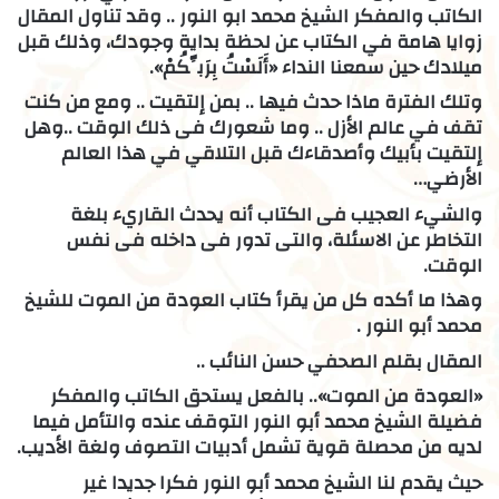
الكاتب والمفكر الشيخ محمد ابو النور .. وقد تناول المقال
زوايا هامة في الكتاب عن لحظة بداية وجودك، وذلك قبل
ميلادك حين سمعنا النداء «أَلَسْتُ بِرَبِّكُمْ».
وتلك الفترة ماذا حدث فيها .. بمن إلتقيت .. ومع من كنت
تقف في عالم الأزل .. وما شعورك فى ذلك الوقت ..وهل
إلتقيت بأبيك وأصدقاءك قبل التلاقي في هذا العالم
الأرضي…
والشيء العجيب فى الكتاب أنه يحدث القاريء بلغة
التخاطر عن الاسئلة، والتى تدور فى داخله فى نفس
الوقت.
وهذا ما أكده كل من يقرأ كتاب العودة من الموت للشيخ
محمد أبو النور .
المقال بقلم الصحفي حسن النائب ..
«العودة من الموت».. بالفعل يستحق الكاتب والمفكر
فضيلة الشيخ محمد أبو النور التوقف عنده والتأمل فيما
لديه من محصلة قوية تشمل أدبيات التصوف ولغة الأديب.
حيث يقدم لنا الشيخ محمد أبو النور فكرا جديدا غير